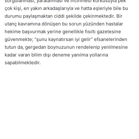
sorgulanması, yaralanması ve incinmesi korkusuyla pek
çok kişi, en yakın arkadaşlarıyla ve hatta eşleriyle bile bu
durumu paylaşmaktan ciddi şekilde çekinmektedir. Bir
utanç kavramına dönüşen bu sorun yüzünden hastalar
hekime başvurmak yerine genellikle fısıltı gazetesine
güvenmekte; “şunu kaynatırsan iyi gelir” efsanelerinden
tutun da, gergedan boynuzunun rendelenip yenilmesine
kadar varan bilim dışı deneme yanılma yollarına
sapabilmektedir.