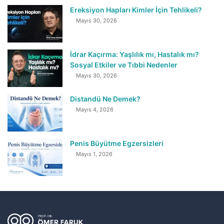
Ereksiyon Hapları Kimler İçin Tehlikeli?
Mayıs 30, 2026
İdrar Kaçırma: Yaşlılık mı, Hastalık mı?
Sosyal Etkiler ve Tıbbi Nedenler
Mayıs 30, 2026
Distandü Ne Demek?
Mayıs 4, 2026
Penis Büyütme Egzersizleri
Mayıs 1, 2026