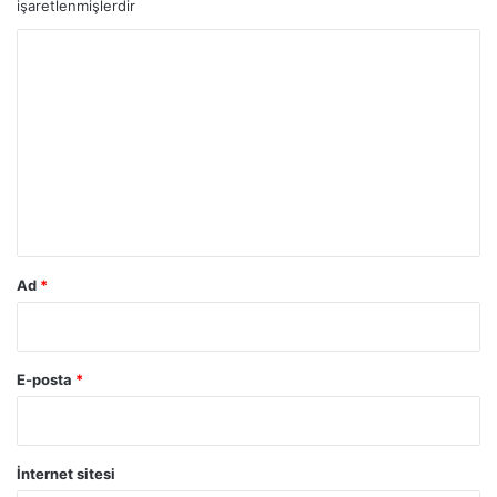
işaretlenmişlerdir
Y
o
r
u
m
*
Ad
*
E-posta
*
İnternet sitesi