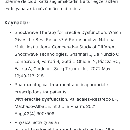
üzerine de ciddi katkı sağlamaktadır. Bu tür egzersizleri
evde yaparakda çözüm üretebilirsiniz.
Kaynaklar:
Shockwave Therapy for Erectile Dysfunction: Which
Gives the Best Results? A Retrospective National,
Multi-Institutional Comparative Study of Different
Shockwave Technologies.
Ghahhari J, De Nunzio C,
Lombardo R, Ferrari R, Gatti L, Ghidini N, Piazza RC,
Faieta A, Cindolo L.
Surg Technol Int. 2022 May
19;40:213-218.
Pharmacological
treatment
and inappropriate
prescriptions for patients
with
erectile
dysfunction
.
Valladales-Restrepo LF,
Machado-Alba JE.
Int J Clin Pharm. 2021
Aug;43(4):900-908.
Physical activity as an
adjunct
treatment
for
erectile
dysfunction
.
Allen