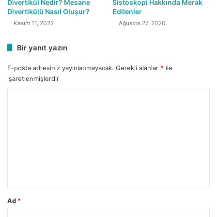
Divertikül Nedir? Mesane
Sistoskopi Hakkında Merak
Divertikülü Nasıl Oluşur?
Edilenler
Kasım 11, 2022
Ağustos 27, 2020
Bir yanıt yazın
E-posta adresiniz yayınlanmayacak.
Gerekli alanlar
*
ile
işaretlenmişlerdir
Y
o
r
u
m
*
Ad
*