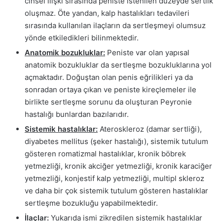
cinsel ilişki sırasında peniste istenilen düzeyde sertlik
oluşmaz. Öte yandan, kalp hastalıkları tedavileri
sırasında kullanılan ilaçların da sertleşmeyi olumsuz
yönde etkiledikleri bilinmektedir.
Anatomik bozukluklar:
Peniste var olan yapısal
anatomik bozukluklar da sertleşme bozukluklarına yol
açmaktadır. Doğuştan olan penis eğrilikleri ya da
sonradan ortaya çıkan ve peniste kireçlemeler ile
birlikte sertleşme sorunu da oluşturan Peyronie
hastalığı bunlardan bazılarıdır.
Sistemik hastalıklar:
Ateroskleroz (damar sertliği),
diyabetes mellitus (şeker hastalığı), sistemik tutulum
gösteren romatizmal hastalıklar, kronik böbrek
yetmezliği, kronik akciğer yetmezliği, kronik karaciğer
yetmezliği, konjestif kalp yetmezliği, multipl skleroz
ve daha bir çok sistemik tutulum gösteren hastalıklar
sertleşme bozukluğu yapabilmektedir.
İlaçlar:
Yukarıda ismi zikredilen sistemik hastalıklar