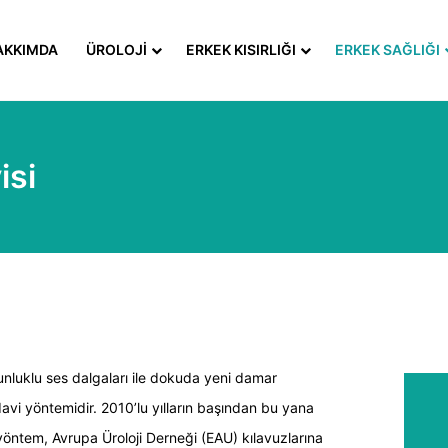
AKKIMDA
ÜROLOJI
ERKEK KISIRLIĞI
ERKEK SAĞLIĞI
isi
luklu ses dalgaları ile dokuda yeni damar
avi yöntemidir. 2010’lu yılların başından bu yana
öntem, Avrupa Üroloji Derneği (EAU) kılavuzlarına