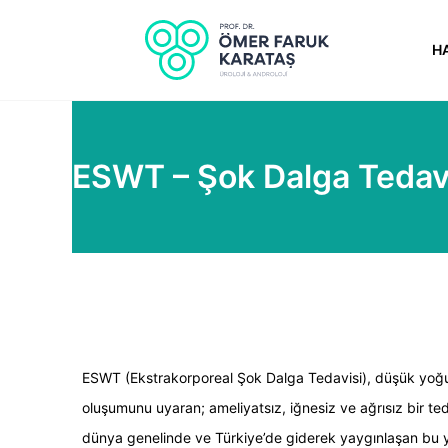
H
ESWT – Şok Dalga Tedav
ESWT (Ekstrakorporeal Şok Dalga Tedavisi), düşük yoğun
oluşumunu uyaran; ameliyatsız, iğnesiz ve ağrısız bir ted
dünya genelinde ve Türkiye’de giderek yaygınlaşan bu y