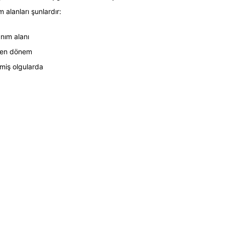
alanları şunlardır:
anım alanı
erken dönem
lmiş olgularda