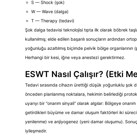
S — Shock (şok)
W — Wave (dalga)
T — Therapy (tedavi)
Şok dalga tedavisi teknolojisi tıpta ilk olarak böbrek taş
kullanılmış; elde edilen başarılı sonuçların ardından ortope
yoğunluğu azaltılmış biçimde pelvik bölge organlarının (p
Herhangi bir kesi, iğne veya anestezi gerektirmez.
ESWT Nasıl Çalışır? (Etki M
Tedavi sırasında cihazın ürettiği düşük yoğunluklu şok dal
önceden planlanmış noktalara, hekimin belirlediği proto
uyarıyı bir “onarım sinyali” olarak algılar: Bölgeye onarı
getirdikleri büyüme ve damar oluşum faktörleri iki sürec
yenilenme) ve anjiyogenez (yeni damar oluşumu). Sonuç,
iyileşmedir.