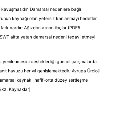
na kavuşmasıdır. Damarsal nedenlere bağlı
unun kaynağı olan yetersiz kanlanmayı hedefler.
fark vardır: Ağızdan alınan ilaçlar (PDE5
n, ESWT altta yatan damarsal nedeni tedavi etmeyi
u yenilenmesini desteklediği güncel çalışmalarda
kanıt havuzu her yıl genişlemektedir; Avrupa Üroloji
amarsal kaynaklı hafif-orta düzey sertleşme
Bkz. Kaynaklar)