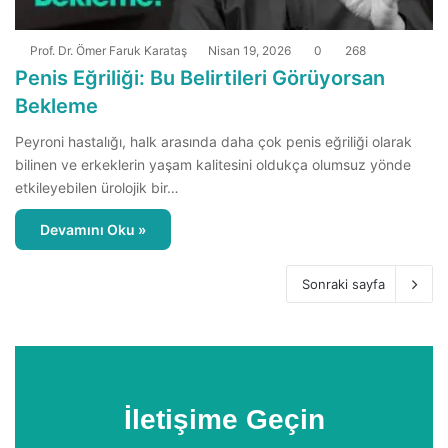
Prof. Dr. Ömer Faruk Karataş
Nisan 19, 2026
0
268
Penis Eğriliği: Bu Belirtileri Görüyorsan
Bekleme
Peyroni hastalığı, halk arasında daha çok penis eğriliği olarak
bilinen ve erkeklerin yaşam kalitesini oldukça olumsuz yönde
etkileyebilen ürolojik bir…
Devamını Oku »
Sonraki sayfa
İletişime Geçin