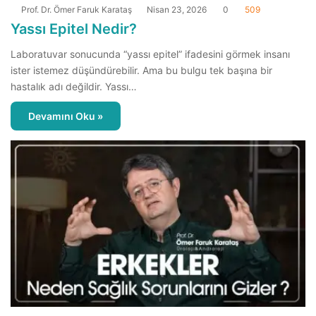
Prof. Dr. Ömer Faruk Karataş
Nisan 23, 2026
0
509
Yassı Epitel Nedir?
Laboratuvar sonucunda “yassı epitel” ifadesini görmek insanı
ister istemez düşündürebilir. Ama bu bulgu tek başına bir
hastalık adı değildir. Yassı…
Devamını Oku »