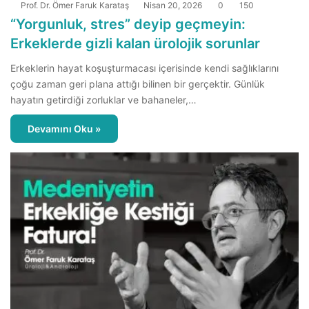
Prof. Dr. Ömer Faruk Karataş
Nisan 20, 2026
0
150
“Yorgunluk, stres” deyip geçmeyin:
Erkeklerde gizli kalan ürolojik sorunlar
Erkeklerin hayat koşuşturmacası içerisinde kendi sağlıklarını
çoğu zaman geri plana attığı bilinen bir gerçektir. Günlük
hayatın getirdiği zorluklar ve bahaneler,…
Devamını Oku »