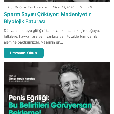
Prof. Dr. Ömer Faruk Karataş
Nisan 19, 2026
0
46
Sperm Sayısı Çöküyor: Medeniyetin
Biyolojik Faturası
Dünyanın nereye gittiğini tam olarak anlamak için doğaya,
bitkilere, hayvanlara ve insanlara yani totalde tüm canlılar
alemine baktığımızda, yaşamın en…
Devamını Oku »