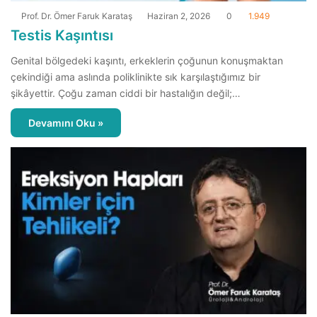
Prof. Dr. Ömer Faruk Karataş
Haziran 2, 2026
0
1.949
Testis Kaşıntısı
Genital bölgedeki kaşıntı, erkeklerin çoğunun konuşmaktan
çekindiği ama aslında poliklinikte sık karşılaştığımız bir
şikâyettir. Çoğu zaman ciddi bir hastalığın değil;…
Devamını Oku »