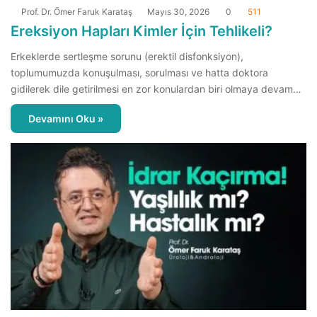
Prof. Dr. Ömer Faruk Karataş
Mayıs 30, 2026
0
511
Ereksiyon Hapları Kimler İçin Tehlikeli?
Erkeklerde sertleşme sorunu (erektil disfonksiyon),
toplumumuzda konuşulması, sorulması ve hatta doktora
gidilerek dile getirilmesi en zor konulardan biri olmaya devam…
Devamını Oku »