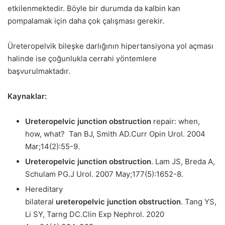
etkilenmektedir. Böyle bir durumda da kalbin kan
pompalamak için daha çok çalışması gerekir.
Üreteropelvik bileşke darlığının hipertansiyona yol açması
halinde ise çoğunlukla cerrahi yöntemlere
başvurulmaktadır.
Kaynaklar:
Ureteropelvic
junction
obstruction
repair: when,
how, what?
Tan BJ, Smith AD.
Curr Opin Urol. 2004
Mar;14(2):55-9.
Ureteropelvic
junction
obstruction
.
Lam JS, Breda A,
Schulam PG.
J Urol. 2007 May;177(5):1652-8.
Hereditary
bilateral
ureteropelvic
junction
obstruction
.
Tang YS,
Li SY, Tarng DC.
Clin Exp Nephrol. 2020