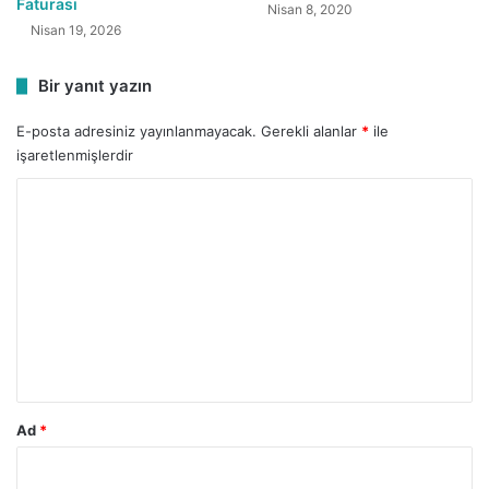
Faturası
Nisan 8, 2020
Nisan 19, 2026
Bir yanıt yazın
E-posta adresiniz yayınlanmayacak.
Gerekli alanlar
*
ile
işaretlenmişlerdir
Y
o
r
u
m
*
Ad
*