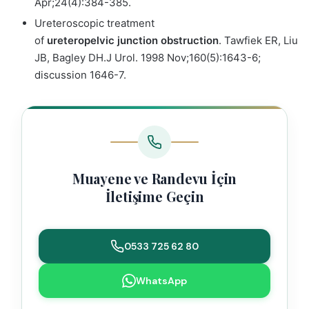
Apr;24(4):384-385.
Ureteroscopic treatment
of
ureteropelvic
junction
obstruction
.
Tawfiek ER, Liu
JB, Bagley DH.
J Urol. 1998 Nov;160(5):1643-6;
discussion 1646-7.
Muayene ve Randevu İçin
İletişime Geçin
0533 725 62 80
WhatsApp