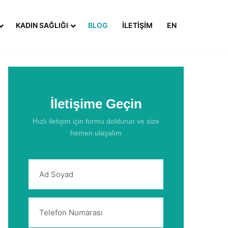
KADIN SAĞLIĞI
BLOG
İLETIŞIM
EN
İletişime Geçin
Hızlı iletişim için formu doldurun ve size
hemen ulaşalım