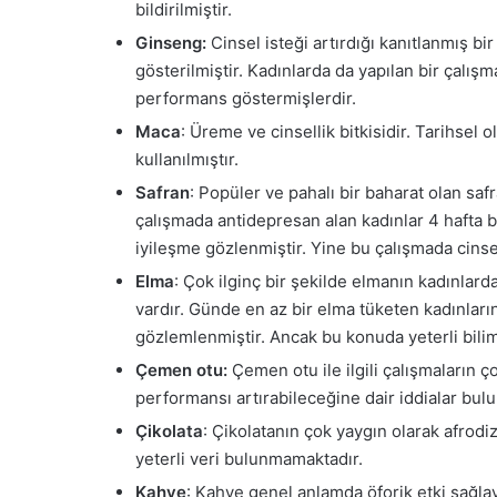
bildirilmiştir.
Ginseng:
Cinsel isteği artırdığı kanıtlanmış bi
gösterilmiştir. Kadınlarda da yapılan bir çalış
performans göstermişlerdir.
Maca
: Üreme ve cinsellik bitkisidir. Tarihsel 
kullanılmıştır.
Safran
: Popüler ve pahalı bir baharat olan safr
çalışmada antidepresan alan kadınlar 4 hafta 
iyileşme gözlenmiştir. Yine bu çalışmada cinsel
Elma
: Çok ilginç bir şekilde elmanın kadınlard
vardır. Günde en az bir elma tüketen kadınların
gözlemlenmiştir. Ancak bu konuda yeterli bili
Çemen otu:
Çemen otu ile ilgili çalışmaların 
performansı artırabileceğine dair iddialar bul
Çikolata
: Çikolatanın çok yaygın olarak afro
yeterli veri bulunmamaktadır.
Kahve
: Kahve genel anlamda öforik etki sağlaya