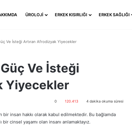
AKKIMDA
ÜROLOJI
ERKEK KISIRLIĞI
ERKEK SAĞLIĞI
üç Ve İsteği Artıran Afrodizyak Yiyecekler
 Güç Ve İsteği
k Yiyecekler
0
120.413
4 dakika okuma süresi
n bir insan hakkı olarak kabul edilmektedir. Bu bağlamda
ı bir cinsel yaşamı olan insanı anlamaktayız.