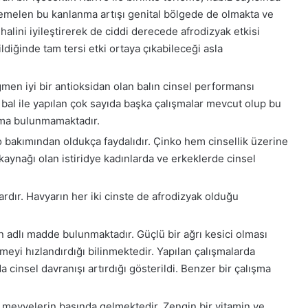
htemelen bu kanlanma artışı genital bölgede de olmakta ve
alini iyileştirerek de ciddi derecede afrodizyak etkisi
diğinde tam tersi etki ortaya çıkabileceği asla
ğmen iyi bir antioksidan olan balın cinsel performansı
ak bal ile yapılan çok sayıda başka çalışmalar mevcut olup bu
lışma bulunmamaktadır.
nko bakımından oldukça faydalıdır. Çinko hem cinsellik üzerine
kaynağı olan istiridye kadınlarda ve erkeklerde cinsel
 vardır. Havyarın her iki cinste de afrodizyak olduğu
in adlı madde bulunmaktadır. Güçlü bir ağrı kesici olması
şmeyi hızlandırdığı bilinmektedir. Yapılan çalışmalarda
cinsel davranışı artırdığı gösterildi. Benzer bir çalışma
en meyvelerin başında gelmektedir. Zengin bir vitamin ve