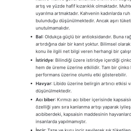
artış ve yüzde hafif kızarıklık olmaktadır. Mu
uyarılma artmaktadır. Kahvenin kadınlarda ruh h
bulunduğu düşünülmektedir. Ancak aşırı tüketil
unutulmamalıdır.
Bal
: Oldukça güçlü bir antioksidandır. Buna ra
artırdığına dair bir kanıt yoktur. Bilimsel olar
konu ile ilgili net bilgi veren herhangi bir ça
İstiridye
: Bilindiği üzere istiridye içerdiği çi
hem de üreme üzerine etkilidir. Tam bir çinko 
performans üzerine olumlu etki gösterebilir.
Havyar
: Libido üzerine belirgin artırıcı etkisi
düşünülmektedir.
Acı biber
: Kırmızı acı biber içerisinde kapsais
özelliği yanı sıra kanlanma artışı yaparak iyile
acıbiberdeki, kapsaisin maddesinin hayvanlarda 
insanlarda yapılmamıştır.
İncir
: Taze ve kuru incir sevilerek sık tüketil