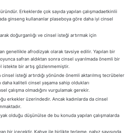
r üründür. Erkeklerde çok sayıda yapılan çalışmadaetkinlii
mada ginseng kullananlar plaseboya göre daha iyi cinsel
olarak doğurganlığı ve cinsel isteği artırmak için
an genellikle afrodizyak olarak tavsiye edilir. Yapılan bir
boyunca safran aldıktan sonra cinsel uyarılmada önemli bir
 istekte bir artış gözlenmemiştir.
a cinsel isteği artırdığı yönünde önemli aktarılmış tecrübeler
 daha kaliteli cinsel yaşama sahip oldukları
msel çalışma olmadığını vurgulamak gerekir.
çoğu erkekler üzerindedir. Ancak kadınlarda da cinsel
unmaktadır.
dizyak olduğu düşünülse de bu konuda yapılan çalışmalarda
n bir içecektir. Kahve ile birlikte terleme, nabız sayısında