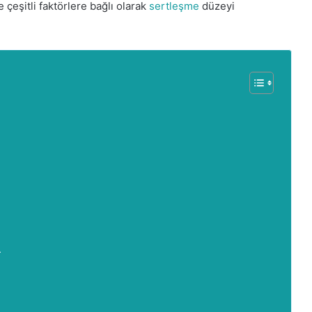
 çeşitli faktörlere bağlı olarak
sertleşme
düzeyi
r