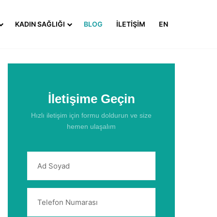
KADIN SAĞLIĞI
BLOG
İLETIŞIM
EN
İletişime Geçin
Hızlı iletişim için formu doldurun ve size
hemen ulaşalım