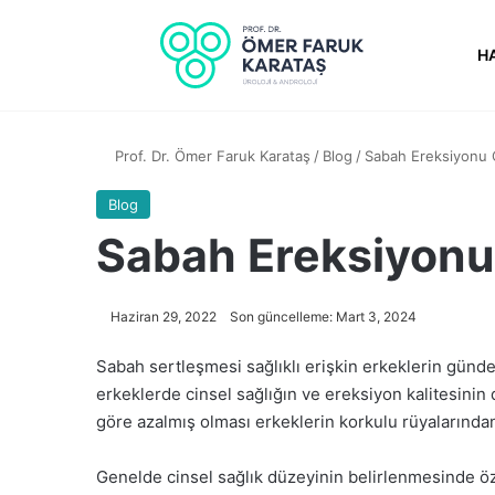
H
Prof. Dr. Ömer Faruk Karataş
/
Blog
/
Sabah Ereksiyonu
Blog
Sabah Ereksiyon
Haziran 29, 2022
Son güncelleme: Mart 3, 2024
Sabah sertleşmesi sağlıklı erişkin erkeklerin gündel
erkeklerde cinsel sağlığın ve ereksiyon kalitesinin
göre azalmış olması erkeklerin korkulu rüyalarından
Genelde cinsel sağlık düzeyinin belirlenmesinde öz