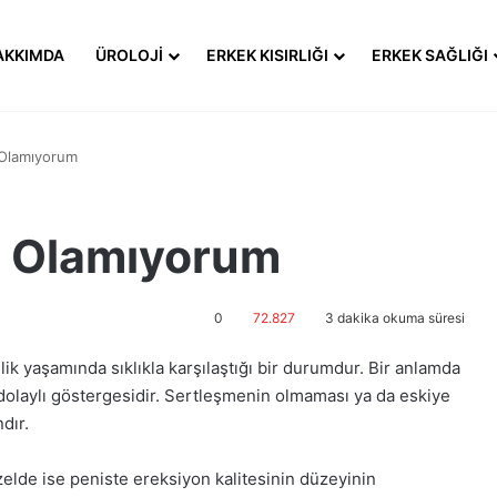
AKKIMDA
ÜROLOJI
ERKEK KISIRLIĞI
ERKEK SAĞLIĞI
 Olamıyorum
u Olamıyorum
0
72.827
3 dakika okuma süresi
ik yaşamında sıklıkla karşılaştığı bir durumdur. Bir anlamda
 dolaylı göstergesidir. Sertleşmenin olmaması ya da eskiye
dır.
elde ise peniste ereksiyon kalitesinin düzeyinin