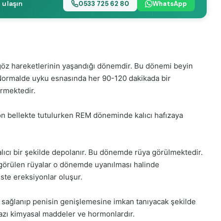
 ulaşın
0533 725 62 80
WhatsApp
göz hareketlerinin yaşandığı dönemdir. Bu dönemi beyin
. Normalde uyku esnasında her 90-120 dakikada bir
ürmektedir.
 ön bellekte tutulurken REM döneminde kalıcı hafızaya
kalıcı bir şekilde depolanır. Bu dönemde rüya görülmektedir.
görülen rüyalar o dönemde uyanılması halinde
ste ereksiyonlar oluşur.
ın sağlanıp penisin genişlemesine imkan tanıyacak şekilde
bazı kimyasal maddeler ve hormonlardır.